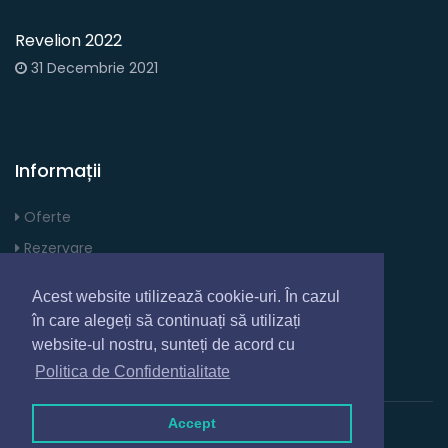
Revelion 2022
31 Decembrie 2021
Informații
Oferte
Rezervare
Contact
Acest website utilizează cookie-uri. În cazul
Confidentialitate
în care alegeți să continuați să utilizați
website-ul nostru, sunteți de acord cu
Politica de Confidentialitate
Accept
©
2026 Made by
BFS